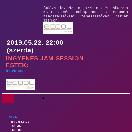
Balázs Józsefet a jazzben elért sikerein
kívül egyéb műfajokban is elismert
hangszerelőként, zeneszerzőként tartják
számon.
2019.05.22. 22:00
(szerda)
INGYENES JAM SESSION
ESTEK:
Ingyenes
1
2
3
4
2026
augusztus
július
június