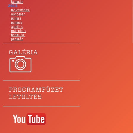
január
2013
november
október
július
június
április
március
február
január
GALÉRIA
PROGRAMFÜZET
LETÖLTÉS