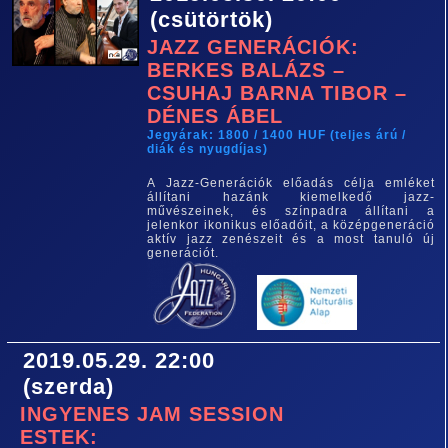
(csütörtök)
JAZZ GENERÁCIÓK:
BERKES BALÁZS –
CSUHAJ BARNA TIBOR –
DÉNES ÁBEL
Jegyárak: 1800 / 1400 HUF (teljes árú /
diák és nyugdíjas)
A Jazz-Generációk előadás célja emléket
állítani hazánk kiemelkedő jazz-
művészeinek, és színpadra állítani a
jelenkor ikonikus előadóit, a középgeneráció
aktív jazz zenészeit és a most tanuló új
generációt.
2019.05.29. 22:00
(szerda)
INGYENES JAM SESSION
ESTEK: