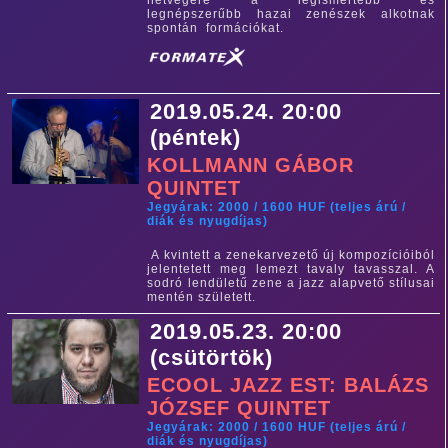
hétvégére a legismertebb és
legnépszerűbb hazai zenészek alkotnak
spontán formációkat.
2019.05.24. 20:00
(péntek)
KOLLMANN GÁBOR
QUINTET
Jegyárak: 2000 / 1600 HUF (teljes árú /
diák és nyugdíjas)
A kvintett a zenekarvezető új kompozícióiból
jelentetett meg lemezt tavaly tavasszal. A
sodró lendületű zene a jazz alapvető stílusai
mentén született.
2019.05.23. 20:00
(csütörtök)
ECOOL JAZZ EST: BALÁZS
JÓZSEF QUINTET
Jegyárak: 2000 / 1600 HUF (teljes árú /
diák és nyugdíjas)