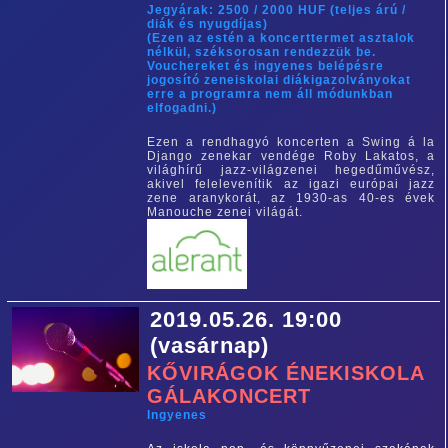
Jegyárak: 2500 / 2000 HUF (teljes árú /
diák és nyugdíjas)
(Ezen az estén a koncerttermet asztalok
nélkül, széksorosan rendezzük be.
Vouchereket és ingyenes belépésre
jogosító zeneiskolai diákigazolványokat
erre a programra nem áll módunkban
elfogadni.)
Ezen a rendhagyó koncerten a Swing á la
Django zenekar vendége Roby Lakatos, a
világhírű jazz-világzenei hegedűművész,
akivel felelevenítik az igazi európai jazz
zene aranykorát, az 1930-as 40-es évek
Manouche zenei világát.
2019.05.26. 19:00
(vasárnap)
KŐVIRÁGOK ÉNEKISKOLA
GÁLAKONCERT
Ingyenes