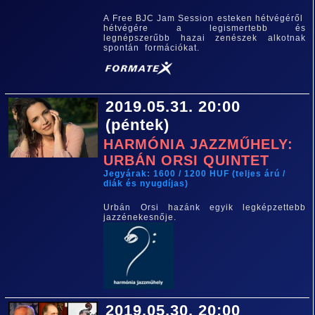
A Free BJC Jam Session esteken hétvégéről
hétvégére a legismertebb és
legnépszerűbb hazai zenészek alkotnak
spontán formációkat.
2019.05.31. 20:00
(péntek)
HARMÓNIA JAZZMŰHELY:
URBÁN ORSI QUINTET
Jegyárak: 1600 / 1200 HUF (teljes árú /
diák és nyugdíjas)
Urbán Orsi hazánk egyik legképzettebb
jazzénekesnője.
2019.05.30. 20:00