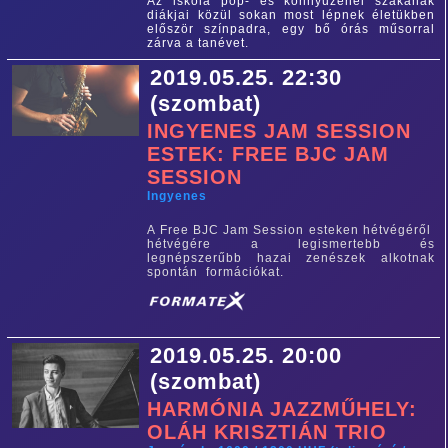
Az iskola pop- és könnyűzenei szakának
diákjai közül sokan most lépnek életükben
először színpadra, egy bő órás műsorral
zárva a tanévet.
2019.05.25. 22:30
(szombat)
INGYENES JAM SESSION
ESTEK: FREE BJC JAM
SESSION
Ingyenes
A Free BJC Jam Session esteken hétvégéről
hétvégére a legismertebb és
legnépszerűbb hazai zenészek alkotnak
spontán formációkat.
2019.05.25. 20:00
(szombat)
HARMÓNIA JAZZMŰHELY:
OLÁH KRISZTIÁN TRIO