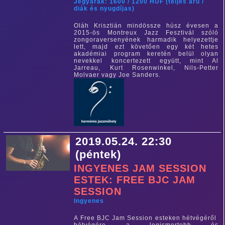
Jegyárak: 1600 / 1200 HUF (teljes árú /
diák és nyugdíjas)
Oláh Krisztián mindössze húsz évesen a
2015-ös Montreux Jazz Fesztivál szóló
zongoraversenyének harmadik helyezettje
lett, majd ezt követően egy két hetes
akadémiai program keretén belül olyan
nevekkel koncertezett együtt, mint Al
Jarreau, Kurt Rosenwinkel, Nils-Petter
Molvaer vagy Joe Sanders.
2019.05.24. 22:30
(péntek)
INGYENES JAM SESSION
ESTEK: FREE BJC JAM
SESSION
Ingyenes
A Free BJC Jam Session esteken hétvégéről