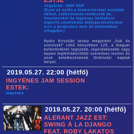
ESTJE
Jegyárak: 3900 HUF
(Ezen az estén a koncerttermet asztalok
nélkül, széksorosan rendezzük be.
Vouchereket és ingyenes belépésre
jogosító zeneiskolai diákigazolványokat
erre a programra nem áll módunkban
elfogadni.)
Nyáry Krisztián tavaly megjelent „Írjál és
szeressél” című könyvében 125, a magyar
kultúrtörténet legszebb, legérdekesebb vagy
éppen legfelháborítóbb szerelmes levelei és
azok keletkezésének történetei kaptak
helyet.
2019.05.27. 22:00 (hétfő)
INGYENES JAM SESSION
ESTEK:
Ingyenes
2019.05.27. 20:00 (hétfő)
ALERANT JAZZ EST:
SWING Á LA DJANGO
FEAT. ROBY LAKATOS