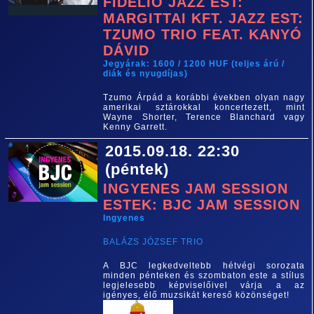
FIDELIO JAZZ EST:
MARGITTAI KFT. JAZZ EST:
TZUMO TRIO FEAT. KANYÓ
DÁVID
Jegyárak: 1600 / 1200 HUF (teljes árú /
diák és nyugdíjas)
Tzumo Árpád a korábbi években olyan nagy
amerikai sztárokkal koncertezett, mint
Wayne Shorter, Terence Blanchard vagy
Kenny Garrett.
2015.09.18. 22:30
(péntek)
INGYENES JAM SESSION
ESTEK: BJC JAM SESSION
Ingyenes
BALÁZS JÓZSEF TRIO
A BJC legkedveltebb hétvégi sorozata
minden pénteken és szombaton este a stílus
legjelesebb képviselőivel várja a az
igényes, élő muzsikát kereső közönséget!