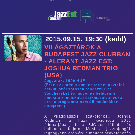
2015.09.15. 19:30 (kedd)
VILÁGSZTÁROK A
BUDAPEST JAZZ CLUBBAN
- ALERANT JAZZ EST:
JOSHUA REDMAN TRIO
(USA)
Jegyárak: 6900 HUF
(Ezen az estén a koncerttermet asztalok
nélkül, széksorosan rendezzük be.
Vouchereket és ingyenes belépésre
jogosító zeneiskolai diákigazolványokat
erre a programra nem áll módunkban
elfogadni.)
A világklasszis szaxofonost, Joshua
Redmant a hazai közönség 2012
februárjában, itt, a BJC-ben láthatta és
hallhatta utoljára. Most a jazzrajongók
legnagyobb örömére a modern szaxofonozás