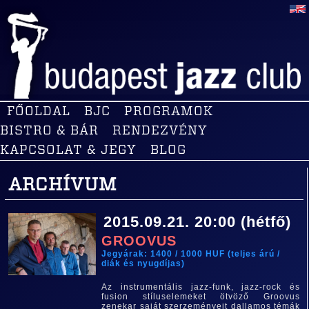
FŐOLDAL
BJC
PROGRAMOK
BISTRO & BÁR
RENDEZVÉNY
KAPCSOLAT & JEGY
BLOG
ARCHÍVUM
2015.09.21. 20:00 (hétfő)
GROOVUS
Jegyárak: 1400 / 1000 HUF (teljes árú /
diák és nyugdíjas)
Az instrumentális jazz-funk, jazz-rock és
fusion stíluselemeket ötvöző Groovus
zenekar saját szerzeményeit dallamos témák