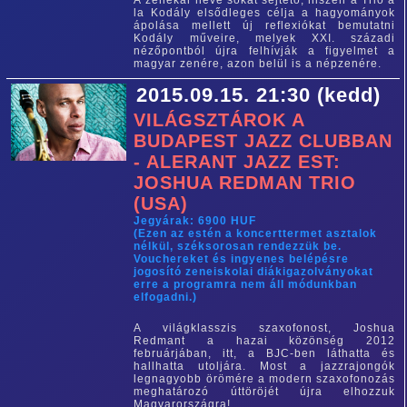
A zenekar neve sokat sejtető, hiszen a Trio a
la Kodály elsődleges célja a hagyományok
ápolása mellett új reflexiókat bemutatni
Kodály műveire, melyek XXI. századi
nézőpontból újra felhívják a figyelmet a
magyar zenére, azon belül is a népzenére.
2015.09.15. 21:30 (kedd)
VILÁGSZTÁROK A
BUDAPEST JAZZ CLUBBAN
- ALERANT JAZZ EST:
JOSHUA REDMAN TRIO
(USA)
Jegyárak: 6900 HUF
(Ezen az estén a koncerttermet asztalok
nélkül, széksorosan rendezzük be.
Vouchereket és ingyenes belépésre
jogosító zeneiskolai diákigazolványokat
erre a programra nem áll módunkban
elfogadni.)
A világklasszis szaxofonost, Joshua
Redmant a hazai közönség 2012
februárjában, itt, a BJC-ben láthatta és
hallhatta utoljára. Most a jazzrajongók
legnagyobb örömére a modern szaxofonozás
meghatározó úttöröjét újra elhozzuk
Magyarországra!