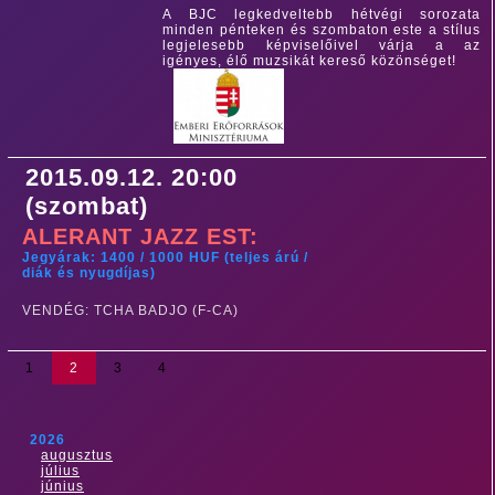
A BJC legkedveltebb hétvégi sorozata
minden pénteken és szombaton este a stílus
legjelesebb képviselőivel várja a az
igényes, élő muzsikát kereső közönséget!
2015.09.12. 20:00
(szombat)
ALERANT JAZZ EST:
Jegyárak: 1400 / 1000 HUF (teljes árú /
diák és nyugdíjas)
VENDÉG: TCHA BADJO (F-CA)
1
2
3
4
2026
augusztus
július
június