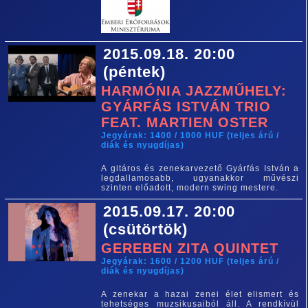
2015.09.18. 20:00
(péntek)
HARMÓNIA JAZZMŰHELY:
GYÁRFÁS ISTVÁN TRIO
FEAT. MARTIEN OSTER
Jegyárak: 1400 / 1000 HUF (teljes árú /
diák és nyugdíjas)
A gitáros és zenekarvezető Gyárfás István a
legdallamosabb, ugyanakkor művészi
szinten előadott, modern swing mestere.
2015.09.17. 20:00
(csütörtök)
GEREBEN ZITA QUINTET
Jegyárak: 1600 / 1200 HUF (teljes árú /
diák és nyugdíjas)
A zenekar a hazai zenei élet elismert és
tehetséges muzsikusaiból áll. A rendkívül