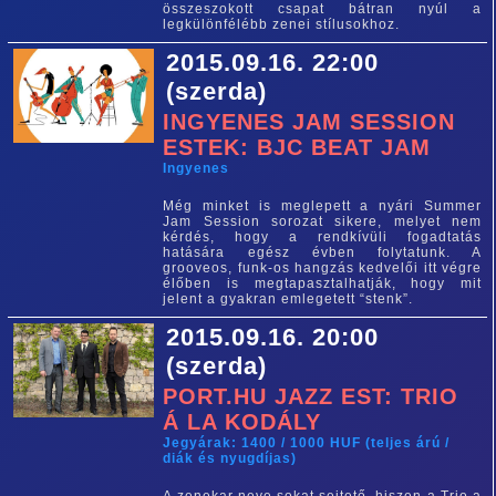
összeszokott csapat bátran nyúl a
legkülönfélébb zenei stílusokhoz.
2015.09.16. 22:00
(szerda)
INGYENES JAM SESSION
ESTEK: BJC BEAT JAM
Ingyenes
Még minket is meglepett a nyári Summer
Jam Session sorozat sikere, melyet nem
kérdés, hogy a rendkívüli fogadtatás
hatására egész évben folytatunk. A
grooveos, funk-os hangzás kedvelői itt végre
élőben is megtapasztalhatják, hogy mit
jelent a gyakran emlegetett “stenk”.
2015.09.16. 20:00
(szerda)
PORT.HU JAZZ EST: TRIO
Á LA KODÁLY
Jegyárak: 1400 / 1000 HUF (teljes árú /
diák és nyugdíjas)