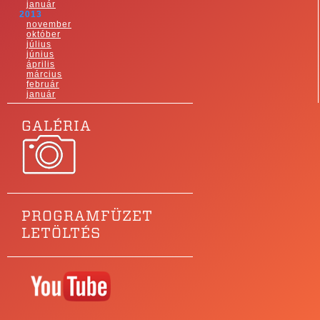
január
2013
november
október
július
június
április
március
február
január
GALÉRIA
PROGRAMFÜZET
LETÖLTÉS