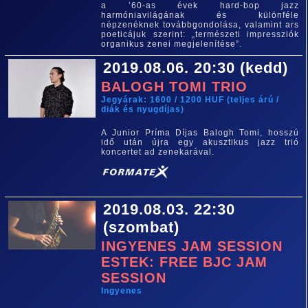
a ’60-as évek hard-bop jazz
harmóniavilágának és különféle
népzenéknek továbbgondolása, valamint ars
poeticájuk szerint: „természeti impressziók
organikus zenei megjelenítése”.
2019.08.06. 20:30 (kedd)
BALOGH TOMI TRIO
Jegyárak: 1600 / 1200 HUF (teljes árú /
diák és nyugdíjas)
A Junior Príma Díjas Balogh Tomi, hosszú
idő után újra egy akusztikus jazz trió
koncertet ad zenekarával.
2019.08.03. 22:30
(szombat)
INGYENES JAM SESSION
ESTEK: FREE BJC JAM
SESSION
Ingyenes