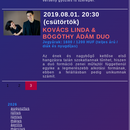
verseny győztes is szerepel.
2019.08.01. 20:30
(csütörtök)
KOVÁCS LINDA &
BÖGÖTHY ÁDÁM DUO
Jegyárak: 1600 / 1200 HUF (teljes árú /
diák és nyugdíjas)
Az ének és nagybőgő kettőse első
hangzásra talán szokatlannak tűnhet, hiszen
a duó formáció zenei műfajtól függetlenül
egyike a legmerészebb alkotási formának,
ebben a felállásban pedig unikumnak
számít.
1
2
3
2026
augusztus
július
június
május
április
március