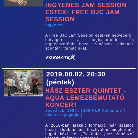
INGYENES JAM SESSION
ESTEK: FREE BJC JAM
SESSION
Ingyenes
A Free BJC Jam Session esteken hétvégéről
hétvégére a legismertebb és
legnépszerűbb hazai zenészek alkotnak
spontán formációkat.
2019.08.02. 20:30
(péntek)
HÁSZ ESZTER QUINTET -
AQUA LEMEZBEMUTATÓ
KONCERT
Jegyárak: 1800 / 1400 HUF (teljes árú /
diák és nyugdíjas)
A 2018-ban alakult formáció már számos
hazai klubban és fesztiválon megfordult,
tagjai közt két „Év fiatal jazz zenésze”