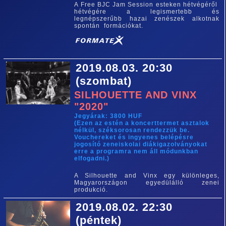
A Free BJC Jam Session esteken hétvégéről
hétvégére a legismertebb és
legnépszerűbb hazai zenészek alkotnak
spontán formációkat.
2019.08.03. 20:30
(szombat)
SILHOUETTE AND VINX
"2020"
Jegyárak: 3800 HUF
(Ezen az estén a koncerttermet asztalok
nélkül, széksorosan rendezzük be.
Vouchereket és ingyenes belépésre
jogosító zeneiskolai diákigazolványokat
erre a programra nem áll módunkban
elfogadni.)
A Silhouette and Vinx egy különleges,
Magyarországon egyedülálló zenei
produkció.
2019.08.02. 22:30
(péntek)