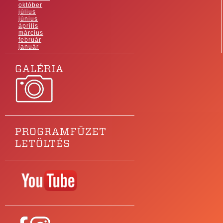
október
július
június
április
március
február
január
GALÉRIA
PROGRAMFÜZET
LETÖLTÉS