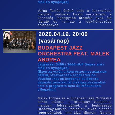
diák és nyugdíjas)
Varga Tamás önálló estje a Jazz+próza,
melyben partnerei kiváló muzsikusok, a
közönség legnagyobb örömére évek óta
látható és hallható a legkülönbözõbb
színpadokon.
2020.04.19. 20:00
(vasárnap)
BUDAPEST JAZZ
ORCHESTRA FEAT. MALEK
ANDREA
Jegyárak: 3400 / 3000 HUF (teljes árú /
diák és nyugdíjas)
(Ezen az estén a koncerttermet asztalok
nélkül, széksorosan rendezzük be.
Vouchereket és ingyenes belépésre
jogosító zeneiskolai diákigazolványokat
erre a programra nem áll módunkban
elfogadni.)
Malek Andrea és a Budapest Jazz Orchestra
közös műsora a Broadway Songbook,
melyben felcsendülnek a leghíresebb
Broadway-Musical melódiák, olyan előadók
repertoárjából, mint Liza Minnelli, Natalie