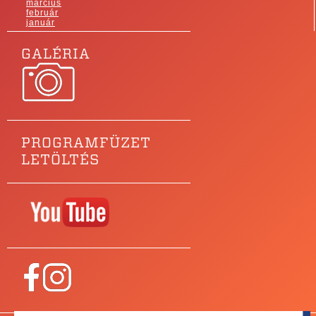
március
február
január
GALÉRIA
PROGRAMFÜZET
LETÖLTÉS