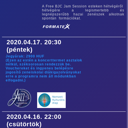
A Free BJC Jam Session esteken hétvégéről
hétvégére a legismertebb és
legnépszerűbb hazai zenészek alkotnak
spontán formációkat.
2020.04.17. 20:30
(péntek)
Jegyárak: 2900 HUF
(Ezen az estén a koncerttermet asztalok
nélkül, széksorosan rendezzük be.
Vouchereket és ingyenes belépésre
jogosító zeneiskolai diákigazolványokat
erre a programra nem áll módunkban
elfogadni.)
2020.04.16. 22:00
(csütörtök)