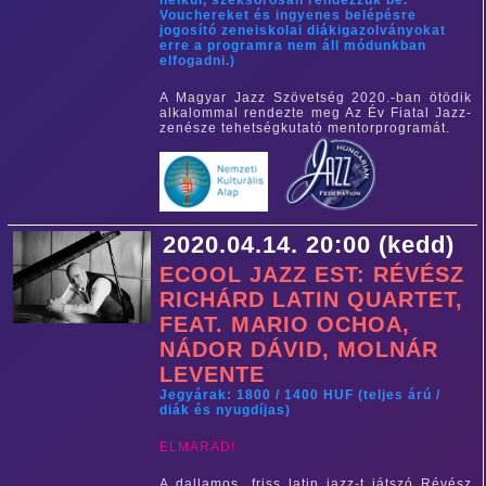
nélkül, széksorosan rendezzük be.
Vouchereket és ingyenes belépésre
jogosító zeneiskolai diákigazolványokat
erre a programra nem áll módunkban
elfogadni.)
A Magyar Jazz Szövetség 2020.-ban ötödik
alkalommal rendezte meg Az Év Fiatal Jazz-
zenésze tehetségkutató mentorprogramát.
2020.04.14. 20:00 (kedd)
ECOOL JAZZ EST: RÉVÉSZ
RICHÁRD LATIN QUARTET,
FEAT. MARIO OCHOA,
NÁDOR DÁVID, MOLNÁR
LEVENTE
Jegyárak: 1800 / 1400 HUF (teljes árú /
diák és nyugdíjas)
​ELMARAD!
A dallamos, friss latin jazz-t játszó Révész