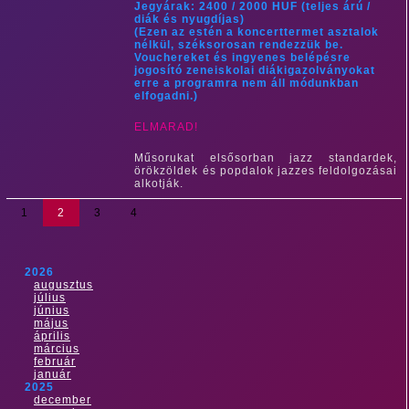
Jegyárak: 2400 / 2000 HUF (teljes árú /
diák és nyugdíjas)
(Ezen az estén a koncerttermet asztalok
nélkül, széksorosan rendezzük be.
Vouchereket és ingyenes belépésre
jogosító zeneiskolai diákigazolványokat
erre a programra nem áll módunkban
elfogadni.)
​ELMARAD!
Műsorukat elsősorban jazz standardek,
örökzöldek és popdalok jazzes feldolgozásai
alkotják.
1
2
3
4
2026
augusztus
július
június
május
április
március
február
január
2025
december