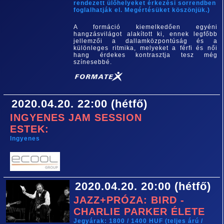
rendezett ülőhelyeket érkezési sorrendben
foglalhatják el. Megértésüket köszönjük.)
A formáció kiemelkedően egyéni
hangzásvilágot alakított ki, ennek legfőbb
jellemzői a dallamközpontúság és a
különleges ritmika, melyeket a férfi és női
hang érdekes kontrasztja tesz még
színesebbé.
2020.04.20. 22:00 (hétfő)
INGYENES JAM SESSION
ESTEK:
Ingyenes
2020.04.20. 20:00 (hétfő)
JAZZ+PRÓZA: BIRD -
CHARLIE PARKER ÉLETE
Jegyárak: 1800 / 1400 HUF (teljes árú /