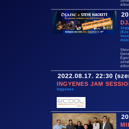
zené
albu
20
DJ
Jeg
(Eze
Vouc
diák
Stev
Gene
Éger
zené
albu
2022.08.17. 22:30 (sze
INGYENES JAM SESSIO
Ingyenes
20
MI