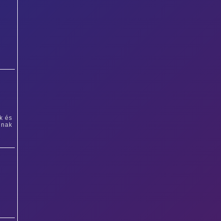
k és
inak