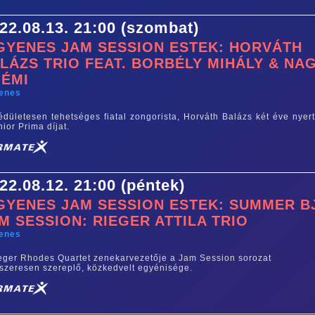
22.08.13. 21:00 (szombat)
GYENES JAM SESSION ESTEK: HORVÁTH
LÁZS TRIO FEAT. BORBÉLY MIHÁLY & NA
ÉMI
yenes
édületesen tehetséges fiatal zongorista, Horváth Balázs két éve nyert
nior Prima díjat.
22.08.12. 21:00 (péntek)
GYENES JAM SESSION ESTEK: SUMMER B
M SESSION: RIEGER ATTILA TRIO
yenes
eger Rhodes Quartet zenekarvezetője a Jam Session sorozat
szeresen szereplő, közkedvelt egyénisége.