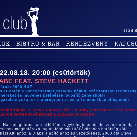
1136
B
MOK
BISTRO & BÁR
RENDEZVÉNY
KAPCS
22.08.18. 20:00 (csütörtök)
ABE FEAT. STEVE HACKETT
yárak: 8900 HUF
n az estén a koncerttermet asztalok nélkül, széksorosan rendezzük
hereket és ingyenes belépésre jogosító zeneiskolai
igazolványokat erre a programra nem áll módunkban elfogadni.)
redeti Djabe & Steve Hackett The Journey Continues 2021 konce
áltott jegyek érvényesek a 2022-es koncertre!
e Hackett gitárost, a rocktörténet egyik legjelentősebb zenekarának, a
sisnek meghatározó tagját, több mint két évtizedes barátság köti
házi Attilához, a Djabe alapítójához és vezetőjéhez. 2003 óta Steve