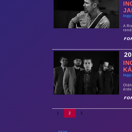
IN
JA
Ing
A Ri
rend
20
IN
KÁ
Ing
Olá
érde
1
2
3