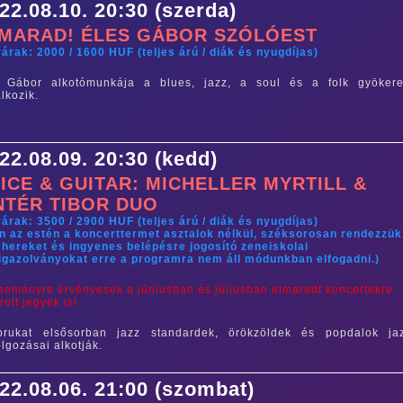
22.08.10. 20:30 (szerda)
MARAD! ÉLES GÁBOR SZÓLÓEST
árak: 2000 / 1600 HUF (teljes árú / diák és nyugdíjas)
s Gábor alkotómunkája a blues, jazz, a soul és a folk gyökere
álkozik.
22.08.09. 20:30 (kedd)
ICE & GUITAR: MICHELLER MYRTILL &
NTÉR TIBOR DUO
árak: 3500 / 2900 HUF (teljes árú / diák és nyugdíjas)
n az estén a koncerttermet asztalok nélkül, széksorosan rendezzük
hereket és ingyenes belépésre jogosító zeneiskolai
igazolványokat erre a programra nem áll módunkban elfogadni.)
seményre érvényesek a júniusban és júliusban elmaradt koncertekre
rolt jegyek is!
orukat elsősorban jazz standardek, örökzöldek és popdalok ja
olgozásai alkotják.
22.08.06. 21:00 (szombat)