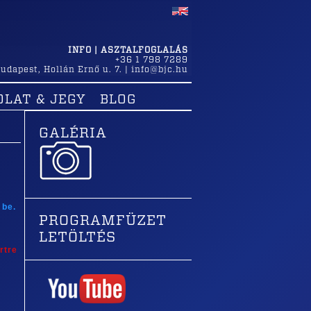
INFO | ASZTALFOGLALÁS
+36 1 798 7289
udapest
,
Hollán Ernő u. 7.
|
info@bjc.hu
OLAT & JEGY
BLOG
GALÉRIA
 be.
PROGRAMFÜZET
LETÖLTÉS
rtre