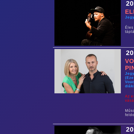
20
EL
Jegy
Éle
tápl
20
VO
PI
Jegy
(Eze
Vouc
diák
Az e
vásá
Műs
feld
20