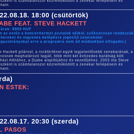
szként is számtalanszor közreműködött a zenekar fellépésein és
main.
22.08.18. 18:00 (csütörtök)
ABE FEAT. STEVE HACKETT
yárak: 8900 HUF
n az estén a koncerttermet asztalok nélkül, széksorosan rendezzük
hereket és ingyenes belépésre jogosító zeneiskolai
igazolványokat erre a programra nem áll módunkban elfogadni.)
e Hackett gitárost, a rocktörténet egyik legjelentősebb zenekarának, a
sisnek meghatározó tagját, több mint két évtizedes barátság köti
házi Attilához, a Djabe alapítójához és vezetőjéhez. 2003 óta Steve
szként is számtalanszor közreműködött a zenekar fellépésein és
main.
rda)
N ESTEK:
22.08.17. 20:30 (szerda)
L PASOS