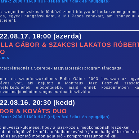
árak: 2000 / 1600 HUF (teljes árú / diák és nyugdíjas)
c szegedi muzsikus különböző zenei irányzatból érkezve megteremt
tos, egyedi hangzásvilágot, a Mil Pasos zenekart, ami spanyolul 
st jelent.
22.08.17. 19:00 (szerda)
LLA GÁBOR & SZAKCSI LAKATOS RÓBER
UO
yenes
ncert létrejöttét a Szeretlek Magyarország! program támogatta.
enor- és szopránszaxofonos Bolla Gábor 2003 tavaszán az egye
enéves volt, aki bejutott a Montreux Jazz Fesztivál szaxof
ágvetélkedőjének elődöntőjébe, majd ennek köszönhetően ka
ívást majd minden rangos európai fesztiválra.
22.08.16. 20:30 (kedd)
DOR & KOVÁTS DUO
árak: 2000 / 1600 HUF (teljes árú / diák és nyugdíjas)
ó művészi küldetése, hogy a jazz-közeli, megkomponált részekkel
ított, de rögtönzött zenét a műfajban kevésbé jártas hallgatók számára 
ető és élvezhető módon adja elő - kompromisszumok nélkül.