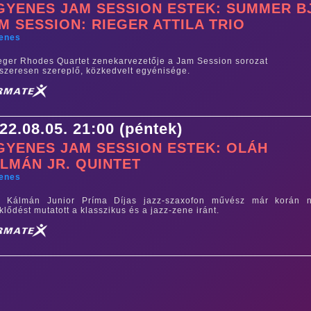
GYENES JAM SESSION ESTEK: SUMMER B
M SESSION: RIEGER ATTILA TRIO
yenes
eger Rhodes Quartet zenekarvezetője a Jam Session sorozat
szeresen szereplő, közkedvelt egyénisége.
22.08.05. 21:00 (péntek)
GYENES JAM SESSION ESTEK: OLÁH
LMÁN JR. QUINTET
yenes
h Kálmán Junior Príma Díjas jazz-szaxofon művész már korán 
klődést mutatott a klasszikus és a jazz-zene iránt.