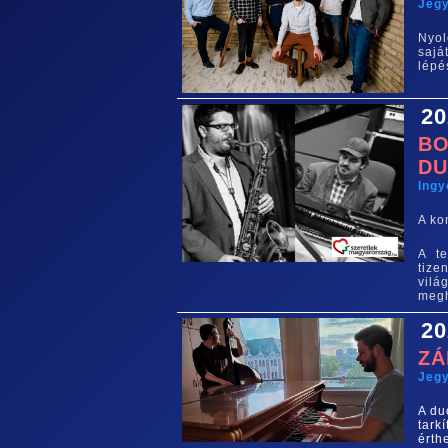
Jegy
Nyol
sajá
lépé
20
BO
D
Ing
A ko
A t
tiz
vil
megh
20
ZÁ
Jegy
A du
tark
érth