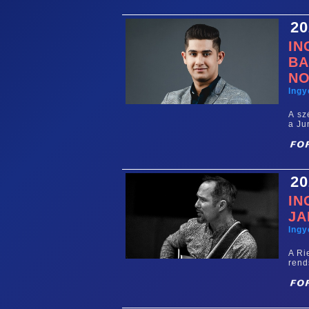
20
IN
BA
NO
Ing
A sz
a Ju
20
IN
JA
Ing
A Ri
rend