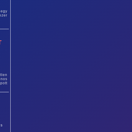
 egy
ezer
T
tlen
onos
pott
is