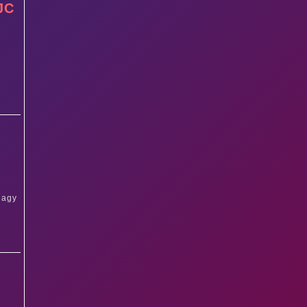
JC
nagy