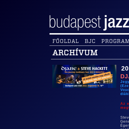
FŐOLDAL
BJC
PROGRA
ARCHÍVUM
20
DJ
Jeg
(Eze
Vouc
diák
Az e
megv
Stev
Gene
Éger