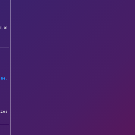
iből
 be.
zzes