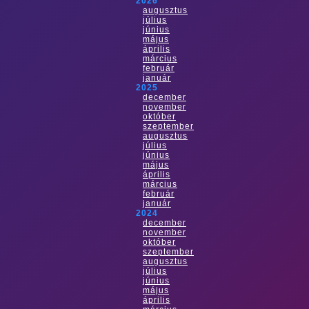
2026
augusztus
július
június
május
április
március
február
január
2025
december
november
október
szeptember
augusztus
július
június
május
április
március
február
január
2024
december
november
október
szeptember
augusztus
július
június
május
április