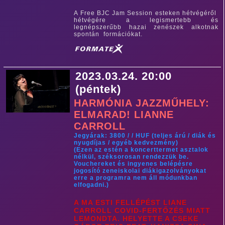
A Free BJC Jam Session esteken hétvégéről
hétvégére a legismertebb és
legnépszerűbb hazai zenészek alkotnak
spontán formációkat.
2023.03.24. 20:00
(péntek)
HARMÓNIA JAZZMŰHELY:
ELMARAD! LIANNE
CARROLL
Jegyárak: 3800 / / HUF (teljes árú / diák és
nyugdíjas / egyéb kedvezmény)
(Ezen az estén a koncerttermet asztalok
nélkül, széksorosan rendezzük be.
Vouchereket és ingyenes belépésre
jogosító zeneiskolai diákigazolványokat
erre a programra nem áll módunkban
elfogadni.)
A MA ESTI FELLÉPÉST LIANE
CARROLL COVID-FERTŐZÉS MIATT
LEMONDTA. HELYETTE A CSEKE