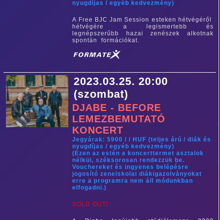
nyugdíjas / egyéb kedvezmény)
A Free BJC Jam Session esteken hétvégéről
hétvégére a legismertebb és
legnépszerűbb hazai zenészek alkotnak
spontán formációkat.
2023.03.25. 20:00
(szombat)
DJABE - BEFORE
LEMEZBEMUTATÓ
KONCERT
Jegyárak: 5900 / / HUF (teljes árú / diák és
nyugdíjas / egyéb kedvezmény)
(Ezen az estén a koncerttermet asztalok
nélkül, széksorosan rendezzük be.
Vouchereket és ingyenes belépésre
jogosító zeneiskolai diákigazolványokat
erre a programra nem áll módunkban
elfogadni.)
SOLD OUT!