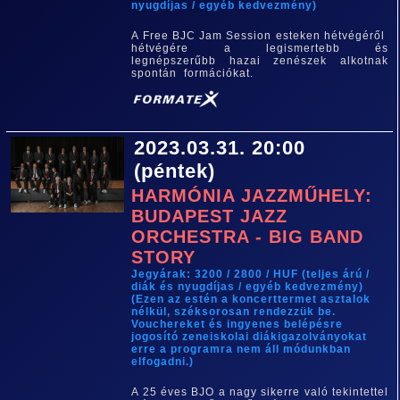
nyugdíjas / egyéb kedvezmény)
A Free BJC Jam Session esteken hétvégéről
hétvégére a legismertebb és
legnépszerűbb hazai zenészek alkotnak
spontán formációkat.
2023.03.31. 20:00
(péntek)
HARMÓNIA JAZZMŰHELY:
BUDAPEST JAZZ
ORCHESTRA - BIG BAND
STORY
Jegyárak: 3200 / 2800 / HUF (teljes árú /
diák és nyugdíjas / egyéb kedvezmény)
(Ezen az estén a koncerttermet asztalok
nélkül, széksorosan rendezzük be.
Vouchereket és ingyenes belépésre
jogosító zeneiskolai diákigazolványokat
erre a programra nem áll módunkban
elfogadni.)
A 25 éves BJO a nagy sikerre való tekintettel