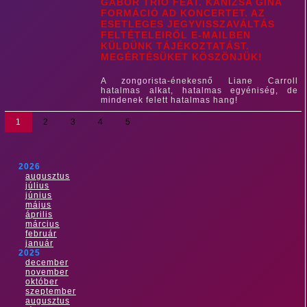
GÁBOR TRIO FEAT. KANIZSA GINA
FORMÁCIÓ AD KONCERTET. AZ
ESETLEGES JEGYVISSZAVÁLTÁS
FELTÉTELEIRŐL E-MAILBEN
KÜLDÜNK TÁJÉKOZTATÁST.
MEGÉRTÉSÜKET KÖSZÖNJÜK!
A zongorista-énekesnő Liane Carroll
hatalmas alkat, hatalmas egyéniség, de
mindenek felett hatalmas hang!
1
2
3
4
5
2026
augusztus
július
június
május
április
március
február
január
2025
december
november
október
szeptember
augusztus