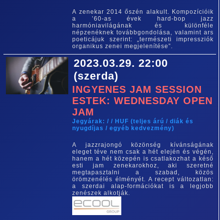
A zenekar 2014 őszén alakult. Kompozícióik
a ’60-as évek hard-bop jazz
harmóniavilágának és különféle
népzenéknek továbbgondolása, valamint ars
poeticájuk szerint: „természeti impressziók
organikus zenei megjelenítése”.
2023.03.29. 22:00
(szerda)
INGYENES JAM SESSION
ESTEK: WEDNESDAY OPEN
JAM
Jegyárak: / / HUF (teljes árú / diák és
nyugdíjas / egyéb kedvezmény)
A jazzrajongó közönség kívánságának
eleget téve nem csak a hét elején és végén,
hanem a hét közepén is csatlakozhat a késő
esti jam zenekarokhoz, aki szeretné
megtapasztalni a szabad, közös
örömzenélés élményét. A recept változatlan:
a szerdai alap-formációkat is a legjobb
zenészek alkotják.