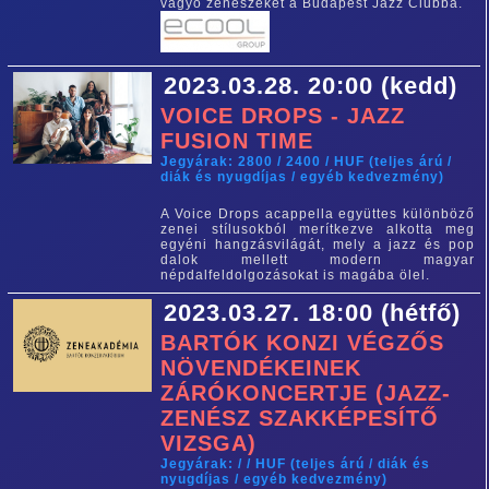
vágyó zenészeket a Budapest Jazz Clubba.
2023.03.28. 20:00 (kedd)
VOICE DROPS - JAZZ
FUSION TIME
Jegyárak: 2800 / 2400 / HUF (teljes árú /
diák és nyugdíjas / egyéb kedvezmény)
A Voice Drops acappella együttes különböző
zenei stílusokból merítkezve alkotta meg
egyéni hangzásvilágát, mely a jazz és pop
dalok mellett modern magyar
népdalfeldolgozásokat is magába ölel.
2023.03.27. 18:00 (hétfő)
BARTÓK KONZI VÉGZŐS
NÖVENDÉKEINEK
ZÁRÓKONCERTJE (JAZZ-
ZENÉSZ SZAKKÉPESÍTŐ
VIZSGA)
Jegyárak: / / HUF (teljes árú / diák és
nyugdíjas / egyéb kedvezmény)