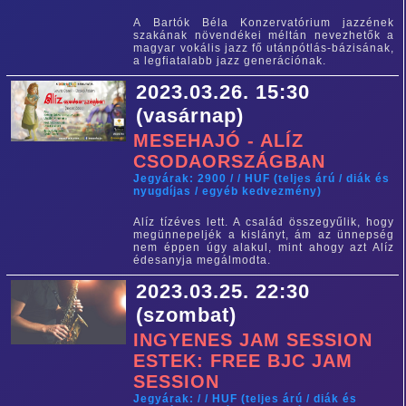
A Bartók Béla Konzervatórium jazzének
szakának növendékei méltán nevezhetők a
magyar vokális jazz fő utánpótlás-bázisának,
a legfiatalabb jazz generációnak.
2023.03.26. 15:30
(vasárnap)
MESEHAJÓ - ALÍZ
CSODAORSZÁGBAN
Jegyárak: 2900 / / HUF (teljes árú / diák és
nyugdíjas / egyéb kedvezmény)
Alíz tízéves lett. A család összegyűlik, hogy
megünnepeljék a kislányt, ám az ünnepség
nem éppen úgy alakul, mint ahogy azt Alíz
édesanyja megálmodta.
2023.03.25. 22:30
(szombat)
INGYENES JAM SESSION
ESTEK: FREE BJC JAM
SESSION
Jegyárak: / / HUF (teljes árú / diák és