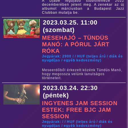
A Djabe legújabb stúdiólemeze 2022
decemberében jelent meg. A zenekar az új
albumot márciusban a Budapest Jazz
Clubban mutatja be.
2023.03.25. 11:00
(szombat)
MESEHAJÓ – TÜNDÜS
MANÓ: A PÓRUL JÁRT
RÓKA
Jegyárak: 2900 / / HUF (teljes árú / diák és
nyugdíjas / egyéb kedvezmény)
Meseerdőből érkezett közénk Tündüs Manó,
hogy megossza velünk tanulságos
történeteit.
2023.03.24. 22:30
(péntek)
INGYENES JAM SESSION
ESTEK: FREE BJC JAM
SESSION
Jegyárak: / / HUF (teljes árú / diák és
nyugdíjas / egyéb kedvezmény)