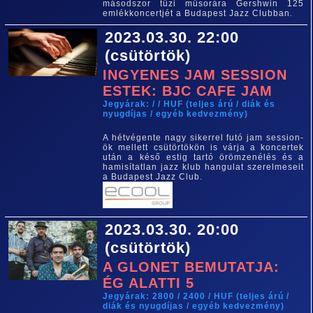
másodszor tűzi műsorára Gershwin 125
emlékkoncertjét a Budapest Jazz Clubban.
2023.03.30. 22:00
(csütörtök)
INGYENES JAM SESSION
ESTEK: BJC CAFE JAM
Jegyárak: / / HUF (teljes árú / diák és
nyugdíjas / egyéb kedvezmény)
A hétvégente nagy sikerrel futó jam session-
ök mellett csütörtökön is várja a koncertek
után a késő estig tartó örömzenélés és a
hamisítatlan jazz klub hangulat szerelmeseit
a Budapest Jazz Club.
2023.03.30. 20:00
(csütörtök)
A GLONET BEMUTATJA:
ÉG ALATTI 5
Jegyárak: 2800 / 2400 / HUF (teljes árú /
diák és nyugdíjas / egyéb kedvezmény)