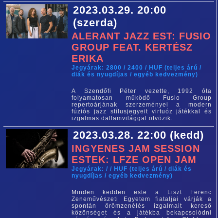
2023.03.29. 20:00
(szerda)
ALERANT JAZZ EST: FUSIO
GROUP FEAT. KERTÉSZ
ERIKA
Jegyárak: 2800 / 2400 / HUF (teljes árú /
diák és nyugdíjas / egyéb kedvezmény)
A Szendőfi Péter vezette, 1992 óta
folyamatosan működő Fusio Group
repertoárjának szerzeményei a modern
fúziós jazz stílusjegyeit virtuóz játékkal és
izgalmas dallamvilággal ötvözik.
2023.03.28. 22:00 (kedd)
INGYENES JAM SESSION
ESTEK: LFZE OPEN JAM
Jegyárak: / / HUF (teljes árú / diák és
nyugdíjas / egyéb kedvezmény)
Minden kedden este a Liszt Ferenc
Zeneművészeti Egyetem fiataljai várják a
spontán örömzenélés izgalmait kereső
közönséget és a játékba bekapcsolódni