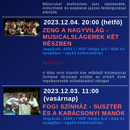
Műsorukat elsősorban jazz standardek,
örökzöldek és popdalok jazzes feldolgozásai
alkotják.
2023.12.04. 20:00 (hétfő)
ZENG A NAGYVILÁG -
MUSICALSLÁGEREK KÉT
RÉSZBEN
Jegyárak: 4000 / / HUF (teljes árú / diák és
nyugdíjas / egyéb kedvezmény)
SOLD OUT!
A több mint tizenöt éve működő Kolimusical
Színpad társulata ezúttal az elmúlt évek
legsikeresebb előadásaiból válogat.
2023.12.03. 11:00
(vasárnap)
FOGI SZÍNHÁZ - SUSZTER
ÉS A KARÁCSONYI MANÓK
Jegyárak: 3300 / / HUF (teljes árú / diák és
nyugdíjas / egyéb kedvezmény)