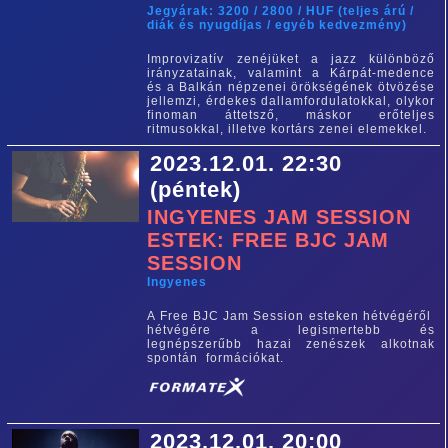
Jegyárak: 3200 / 2800 / HUF (teljes árú /
diák és nyugdíjas / egyéb kedvezmény)
Improvizatív zenéjüket a jazz különböző
irányzatainak, valamint a Kárpát-medence
és a Balkán népzenei örökségének ötvözése
jellemzi, érdekes dallamfordulatokkal, olykor
finoman áttetsző, máskor erőteljes
ritmusokkal, illetve kortárs zenei elemekkel.
2023.12.01. 22:30
(péntek)
INGYENES JAM SESSION
ESTEK: FREE BJC JAM
SESSION
Ingyenes
A Free BJC Jam Session esteken hétvégéről
hétvégére a legismertebb és
legnépszerűbb hazai zenészek alkotnak
spontán formációkat.
2023.12.01. 20:00