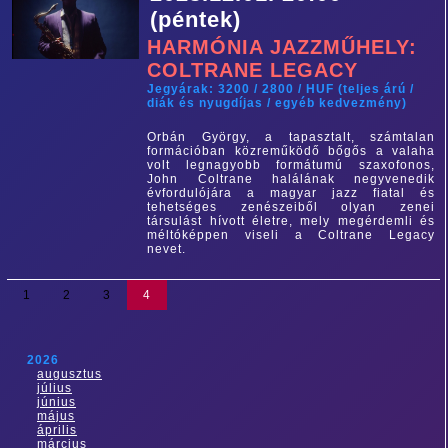
(péntek)
HARMÓNIA JAZZMŰHELY:
COLTRANE LEGACY
Jegyárak: 3200 / 2800 / HUF (teljes árú /
diák és nyugdíjas / egyéb kedvezmény)
Orbán György, a tapasztalt, számtalan
formációban közreműködő bőgős a valaha
volt legnagyobb formátumú szaxofonos,
John Coltrane halálának negyvenedik
évfordulójára a magyar jazz fiatal és
tehetséges zenészeiből olyan zenei
társulást hívott életre, mely megérdemli és
méltóképpen viseli a Coltrane Legacy
nevet.
1
2
3
4
2026
augusztus
július
június
május
április
március