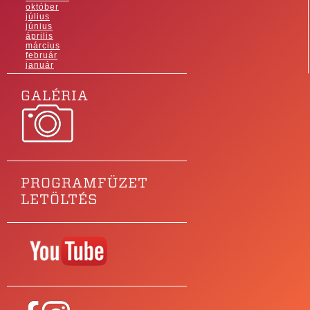
október
július
június
április
március
február
január
GALÉRIA
PROGRAMFÜZET
LETÖLTÉS