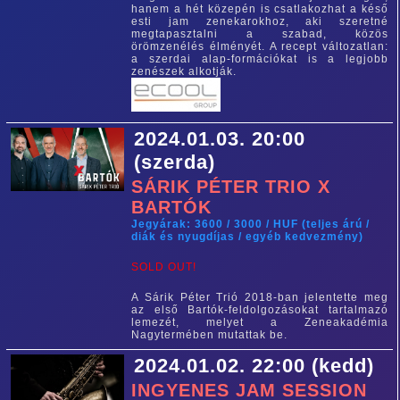
hanem a hét közepén is csatlakozhat a késő
esti jam zenekarokhoz, aki szeretné
megtapasztalni a szabad, közös
örömzenélés élményét. A recept változatlan:
a szerdai alap-formációkat is a legjobb
zenészek alkotják.
2024.01.03. 20:00
(szerda)
SÁRIK PÉTER TRIO X
BARTÓK
Jegyárak: 3600 / 3000 / HUF (teljes árú /
diák és nyugdíjas / egyéb kedvezmény)
SOLD OUT!
A Sárik Péter Trió 2018-ban jelentette meg
az első Bartók-feldolgozásokat tartalmazó
lemezét, melyet a Zeneakadémia
Nagytermében mutattak be.
2024.01.02. 22:00 (kedd)
INGYENES JAM SESSION