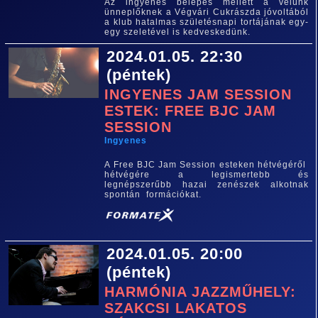
Az ingyenes belépés mellett a velünk
ünneplőknek a Végvári Cukrászda jóvoltából
a klub hatalmas születésnapi tortájának egy-
egy szeletével is kedveskedünk.
2024.01.05. 22:30
(péntek)
INGYENES JAM SESSION
ESTEK: FREE BJC JAM
SESSION
Ingyenes
A Free BJC Jam Session esteken hétvégéről
hétvégére a legismertebb és
legnépszerűbb hazai zenészek alkotnak
spontán formációkat.
2024.01.05. 20:00
(péntek)
HARMÓNIA JAZZMŰHELY:
SZAKCSI LAKATOS