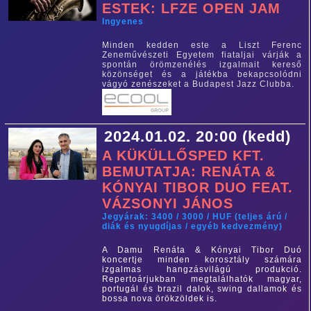
ESTEK: LFZE OPEN JAM
Ingyenes
Minden kedden este a Liszt Ferenc
Zeneművészeti Egyetem fiataljai várják a
spontán örömzenélés izgalmait kereső
közönséget és a játékba bekapcsolódni
vágyó zenészeket a Budapest Jazz Clubba.
2024.01.02. 20:00 (kedd)
A KÜKÜLLŐSPED KFT.
BEMUTATJA: RENÁTA &
KÓNYAI TIBOR DUO FEAT.
VÁZSONYI JÁNOS
Jegyárak: 3400 / 3000 / HUF (teljes árú /
diák és nyugdíjas / egyéb kedvezmény)
A Damu Renáta & Kónyai Tibor Duó
koncertje minden korosztály számára
izgalmas hangzásvilágú produkció.
Repertoárjukban megtalálhatók magyar,
portugál és brazil dalok, swing dallamok és
bossa nova örökzöldek is.