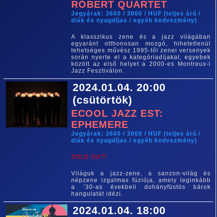
RÓBERT QUARTET
Jegyárak: 3600 / 3000 / HUF (teljes árú /
diák és nyugdíjas / egyéb kedvezmény)
A klasszikus zene és a jazz világában
egyaránt otthonosan mozgó, hihetetlenül
tehetséges művész 1995-től zenei versenyek
során nyerte el a kategóriadíjakat, egyebek
között az első helyet a 2000-es Montreux-i
Jazz Fesztiválon.
2024.01.04. 20:00
(csütörtök)
ECOOL JAZZ EST:
EPHEMERE
Jegyárak: 3600 / 3000 / HUF (teljes árú /
diák és nyugdíjas / egyéb kedvezmény)
SOLD OUT!
Világuk a jazz-zene, a sanzon-világ és
népzene izgalmas fúziója, amely leginkább
a ’30-as évekbeli dohányfüstös bárok
hangulatát idézi.
2024.01.04. 18:00