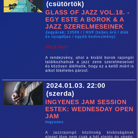
(csütörtök)
GLASS OF JAZZ VOL.18. -
EGY ESTE A BOROK & A
JAZZ SZERELMESEINEK
Jegyárak: 13500 / / HUF (teljes árú / diák
és nyugdíjas / egyéb kedvezmény)
SOLD OUT!
A rendezvény, ahol a kiváló borok rajongói
találkozhatnak a jazz zene szerelmeseivel
és közösen átélhetik, hogy ez a kettő miért is
alkot tökéletes párost.
2024.01.03. 22:00
(szerda)
INGYENES JAM SESSION
ESTEK: WEDNESDAY OPEN
JAM
Ingyenes
A jazzrajongó közönség kívánságának
eleget téve nem csak a hét elején és végén,