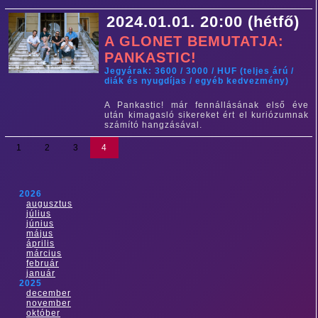
2024.01.01. 20:00 (hétfő)
A GLONET BEMUTATJA:
PANKASTIC!
Jegyárak: 3600 / 3000 / HUF (teljes árú /
diák és nyugdíjas / egyéb kedvezmény)
A Pankastic! már fennállásának első éve
után kimagasló sikereket ért el kuriózumnak
számító hangzásával.
1
2
3
4
2026
augusztus
július
június
május
április
március
február
január
2025
december
november
október