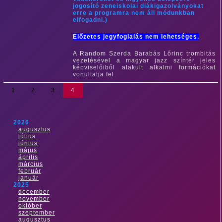
jogosító zeneiskolai diákigazolványokat
erre a programra nem áll módunkban
elfogadni.)
Előzetes jegyfoglalás nem lehetséges.
A Random Szerda Barabás Lőrinc trombitás
vezetésével a magyar jazz színtér jeles
képviselőiből alakult alkalmi formációkat
vonultatja fel.
1
2
3
4
2026
augusztus
július
június
május
április
március
február
január
2025
december
november
október
szeptember
augusztus