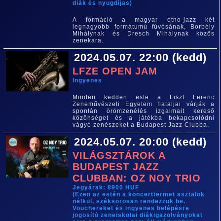
diák és nyugdíjas)
A formáció a magyar etno-jazz két
legnagyobb formátumú fúvósának, Borbély
Mihálynak és Dresch Mihálynak közös
zenekara.
2024.05.07. 22:00 (kedd)
LFZE OPEN JAM
Ingyenes
Minden kedden este a Liszt Ferenc
Zeneművészeti Egyetem fiataljai várják a
spontán örömzenélés izgalmait kereső
közönséget és a játékba bekapcsolódni
vágyó zenészeket a Budapest Jazz Clubba.
2024.05.07. 20:00 (kedd)
VILÁGSZTÁROK A
BUDAPEST JAZZ
CLUBBAN: OZ NOY TRIO
Jegyárak: 8900 HUF
(Ezen az estén a koncerttermet asztalok
nélkül, széksorosan rendezzük be.
Vouchereket és ingyenes belépésre
jogosító zeneiskolai diákigazolványokat