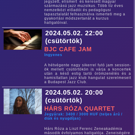
jegyzett, elismert és keresett magyar
származású jazz muzsikus. T
öbb tíz éves
nemzetközi előadói és pedagógusi
tapasztalatát felhasználva ismerteti meg a
gyakorlási módszertanát a kurzus
hallgatóival.
2024.05.02. 22:00
(csütörtök)
BJC CAFE JAM
Ingyenes
A hétvégente nagy sikerrel futó jam session-
ök mellett csütörtökön is várja a koncertek
után a késő estig tartó örömzenélés és a
hamisítatlan jazz klub hangulat szerelmeseit
a Budapest Jazz Club.
2024.05.02. 20:00
(csütörtök)
HÁRS RÓZA QUARTET
Jegyárak: 3400 / 3000 HUF (teljes árú /
diák és nyugdíjas)
Hárs Róza a Liszt Ferenc Zeneakadémia
második évfolyamos hallgatója. Zeneiségére