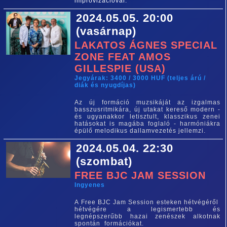
improvizációval.
2024.05.05. 20:00
(vasárnap)
LAKATOS ÁGNES SPECIAL
ZONE FEAT AMOS
GILLESPIE (USA)
Jegyárak: 3400 / 3000 HUF (teljes árú /
diák és nyugdíjas)
Az új formáció muzsikáját az izgalmas
basszusritmikára, új utakat kereső modern -
és ugyanakkor letisztult, klasszikus zenei
hatásokat is magába foglaló - harmóniákra
épülő melodikus dallamvezetés jellemzi.
2024.05.04. 22:30
(szombat)
FREE BJC JAM SESSION
Ingyenes
A Free BJC Jam Session esteken hétvégéről
hétvégére a legismertebb és
legnépszerűbb hazai zenészek alkotnak
spontán formációkat.