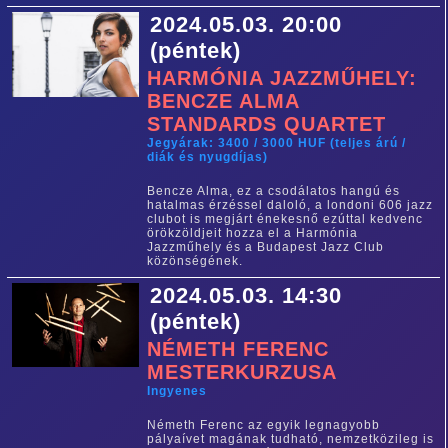
2024.05.03. 20:00
(péntek)
HARMÓNIA JAZZMŰHELY:
BENCZE ALMA
STANDARDS QUARTET
Jegyárak: 3400 / 3000 HUF (teljes árú /
diák és nyugdíjas)
Bencze Alma, ez a csodálatos hangú és
hatalmas érzéssel daloló, a londoni 606 jazz
clubot is megjárt énekesnő ezúttal kedvenc
örökzöldjeit hozza el a Harmónia
Jazzműhely és a Budapest Jazz Club
közönségének.
2024.05.03. 14:30
(péntek)
NÉMETH FERENC
MESTERKURZUSA
Ingyenes
Németh Ferenc az egyik legnagyobb
pályaívet magának tudható, nemzetközileg is