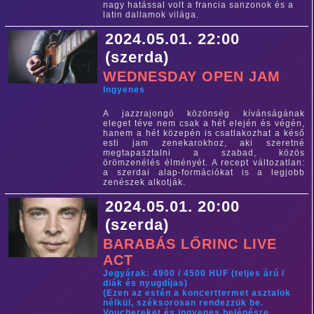
nagy hatással volt a francia sanzonok és a
latin dallamok világa.
2024.05.01. 22:00
(szerda)
WEDNESDAY OPEN JAM
Ingyenes
A jazzrajongó közönség kívánságának
eleget téve nem csak a hét elején és végén,
hanem a hét közepén is csatlakozhat a késő
esti jam zenekarokhoz, aki szeretné
megtapasztalni a szabad, közös
örömzenélés élményét. A recept változatlan:
a szerdai alap-formációkat is a legjobb
zenészek alkotják.
2024.05.01. 20:00
(szerda)
BARABÁS LŐRINC LIVE
ACT
Jegyárak: 4900 / 4500 HUF (teljes árú /
diák és nyugdíjas)
(Ezen az estén a koncerttermet asztalok
nélkül, széksorosan rendezzük be.
Vouchereket és ingyenes belépésre