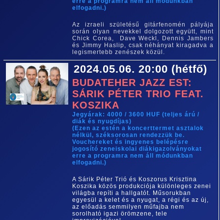
erre a programra nem áll módunkban
elfogadni.)
Az izraeli születésű gitárfenomén pályája
során olyan nevekkel dolgozott együtt, mint
Chick Corea, Dave Weckl, Dennis Jambers
és Jimmy Haslip, csak néhányat kiragadva a
legismertebb zenészek közül.
2024.05.06. 20:00 (hétfő)
BUDATEHER JAZZ EST:
SÁRIK PÉTER TRIO FEAT.
KOSZIKA
Jegyárak: 4000 / 3600 HUF (teljes árú /
diák és nyugdíjas)
(Ezen az estén a koncerttermet asztalok
nélkül, széksorosan rendezzük be.
Vouchereket és ingyenes belépésre
jogosító zeneiskolai diákigazolványokat
erre a programra nem áll módunkban
elfogadni.)
A Sárik Péter Trió és Koszorus Krisztina
Koszika közös produkciója különleges zenei
világba repíti a hallgatót. Műsorukban
egyesül a kelet és a nyugat, a régi és az új,
az előadás semmilyen műfajba nem
sorolható igazi örömzene, tele