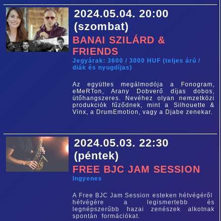
2024.05.04. 20:00
(szombat)
BANAI SZILÁRD &
FRIENDS
Jegyárak: 3600 / 3000 HUF (teljes árú /
diák és nyugdíjas)
Az együttes megálmodója a Fonogram,
eMeRTon, Arany Dobverő díjas dobos,
ütőhangszeres. Nevéhez olyan nemzetközi
produkciók fűződnek, mint a Silhouette &
Vinx, a DrumEmotion, vagy a Djabe zenekar.
2024.05.03. 22:30
(péntek)
FREE BJC JAM SESSION
Ingyenes
A Free BJC Jam Session esteken hétvégéről
hétvégére a legismertebb és
legnépszerűbb hazai zenészek alkotnak
spontán formációkat.