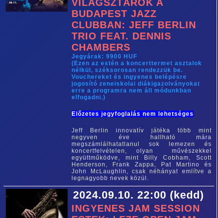
VILÁGSZTÁROK A
BUDAPEST JAZZ
CLUBBAN: JEFF BERLIN
TRIO FEAT. DENNIS
CHAMBERS
Jegyárak: 9900 HUF
(Ezen az estén a koncerttermet asztalok
nélkül, széksorosan rendezzük be.
Vouchereket és ingyenes belépésre
jogosító zeneiskolai diákigazolványokat
erre a programra nem áll módunkban
elfogadni.)
Előzetes jegyfoglalás nem lehetséges
Jeff Berlin innovatív játéka több mint
negyven éve hallható mára
megszámlálhatatlanul sok lemezen és
koncertfelvételen, olyan művészekkel
együttműködve, mint Billy Cobham, Scott
Henderson, Frank Zappa, Pat Martino és
John McLaughlin, csak néhányat említve a
legnagyobb nevek közül.
2024.09.10. 22:00 (kedd)
INGYENES JAM SESSION