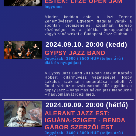
ESTEK: LFZE OPEN JAM
Ingyenes
Minden kedden este a Liszt Ferenc
Zeneművészeti Egyetem fiataljai várják a
spontán örömzenélés izgalmait kereső
közönséget és a játékba bekapcsolódni
vágyó zenészeket a Budapest Jazz Clubba.
2024.09.10. 20:00 (kedd)
GYPSY JAZZ BAND
Jegyárak: 3900 / 3500 HUF (teljes árú /
diák és nyugdíjas)
A Gypsy Jazz Band 2018-ban alakult Kárpáti
Róbert gitárművész vezetésével, Roby
Lakatos szakmai mentorálása mellett. A
fiatal, virtuóz muzsikusokból álló együttes a
gypsy jazz – vagy más néven jazz manouche
– hagyományát idézi meg.
2024.09.09. 20:00 (hétfő)
ALERANT JAZZ EST:
IGUÁNA-SZIGET - BENDA
GÁBOR SZERZŐI EST
Jegyárak: 3400 / 3000 HUF (teljes árú /