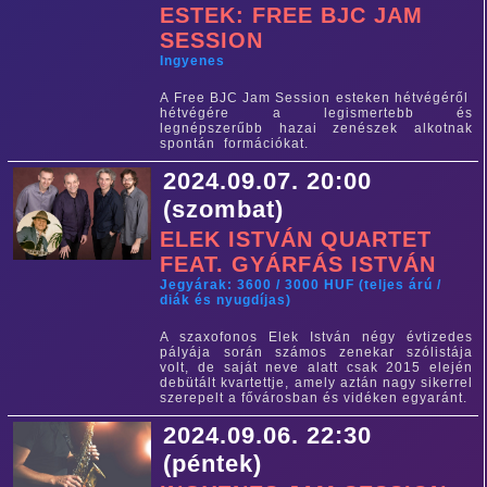
ESTEK: FREE BJC JAM
SESSION
Ingyenes
A Free BJC Jam Session esteken hétvégéről
hétvégére a legismertebb és
legnépszerűbb hazai zenészek alkotnak
spontán formációkat.
2024.09.07. 20:00
(szombat)
ELEK ISTVÁN QUARTET
FEAT. GYÁRFÁS ISTVÁN
Jegyárak: 3600 / 3000 HUF (teljes árú /
diák és nyugdíjas)
A szaxofonos Elek István négy évtizedes
pályája során számos zenekar szólistája
volt, de saját neve alatt csak 2015 elején
debütált kvartettje, amely aztán nagy sikerrel
szerepelt a fővárosban és vidéken egyaránt.
2024.09.06. 22:30
(péntek)