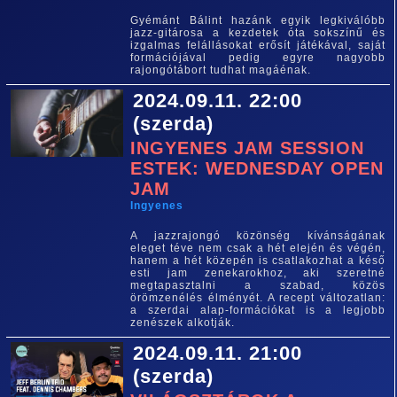
Gyémánt Bálint hazánk egyik legkiválóbb
jazz-gitárosa a kezdetek óta sokszínű és
izgalmas felállásokat erősít játékával, saját
formációjával pedig egyre nagyobb
rajongótábort tudhat magáénak.
2024.09.11. 22:00
(szerda)
INGYENES JAM SESSION
ESTEK: WEDNESDAY OPEN
JAM
Ingyenes
A jazzrajongó közönség kívánságának
eleget téve nem csak a hét elején és végén,
hanem a hét közepén is csatlakozhat a késő
esti jam zenekarokhoz, aki szeretné
megtapasztalni a szabad, közös
örömzenélés élményét. A recept változatlan:
a szerdai alap-formációkat is a legjobb
zenészek alkotják.
2024.09.11. 21:00
(szerda)