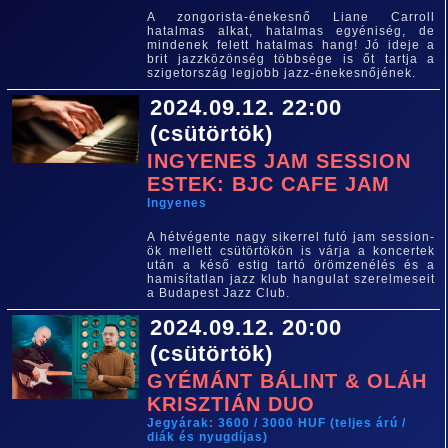
A zongorista-énekesnő Liane Carroll
hatalmas alkat, hatalmas egyéniség, de
mindenek felett hatalmas hang! Jó ideje a
brit jazzközönség többsége is őt tartja a
szigetország legjobb jazz-énekesnőjének.
2024.09.12. 22:00
(csütörtök)
INGYENES JAM SESSION
ESTEK: BJC CAFE JAM
Ingyenes
A hétvégente nagy sikerrel futó jam session-
ök mellett csütörtökön is várja a koncertek
után a késő estig tartó örömzenélés és a
hamisítatlan jazz klub hangulat szerelmeseit
a Budapest Jazz Club.
2024.09.12. 20:00
(csütörtök)
GYÉMÁNT BÁLINT & OLÁH
KRISZTIÁN DUO
Jegyárak: 3600 / 3000 HUF (teljes árú /
diák és nyugdíjas)