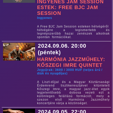
INGYENES JAM SESSION
ESTEK: FREE BJC JAM
SESSION
Ingyenes
A Free BJC Jam Session esteken hétvégéről
hétvégére a legismertebb és
legnépszerűbb hazai zenészek alkotnak
spontán formációkat.
2024.09.06. 20:00
(péntek)
HARMÓNIA JAZZMŰHELY:
KŐSZEGI IMRE QUINTET
Jegyárak: 3600 / 3000 HUF (teljes árú /
diák és nyugdíjas)
A Liszt-díjjal és a Magyar Köztársasági
Érdemrend tisztikeresztjével kitüntetett
Kőszegi Imre, a magyar jazz-élet egyik
legjelentősebb dobosa vezeti ezt a
különleges felállású formációt, mely a
szezon első Harmónia Jazzműhely
koncertjére várja a közönséget.
2024.09.05. 22:00