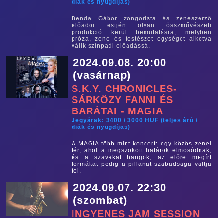
diák és nyugdíjas)
Benda Gábor zongorista és zeneszerző
előadói estjén olyan összművészeti
produkció kerül bemutatásra, melyben
próza, zene és festészet egységet alkotva
válik színpadi előadássá.
2024.09.08. 20:00
(vasárnap)
S.K.Y. CHRONICLES-
SÁRKÖZY FANNI ÉS
BARÁTAI - MAGIA
Jegyárak: 3400 / 3000 HUF (teljes árú /
diák és nyugdíjas)
A MAGIA több mint koncert: egy közös zenei
tér, ahol a megszokott határok elmosódnak,
és a szavakat hangok, az előre megírt
formákat pedig a pillanat szabadsága váltja
fel.
2024.09.07. 22:30
(szombat)
INGYENES JAM SESSION