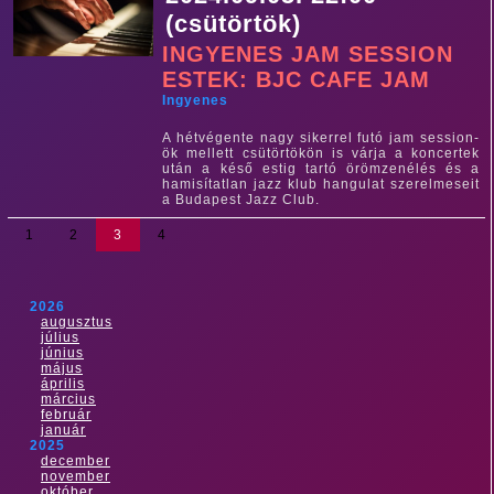
(csütörtök)
INGYENES JAM SESSION
ESTEK: BJC CAFE JAM
Ingyenes
A hétvégente nagy sikerrel futó jam session-
ök mellett csütörtökön is várja a koncertek
után a késő estig tartó örömzenélés és a
hamisítatlan jazz klub hangulat szerelmeseit
a Budapest Jazz Club.
1
2
3
4
2026
augusztus
július
június
május
április
március
február
január
2025
december
november
október