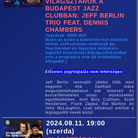
VILÁGSZTÁROK A
BUDAPEST JAZZ
CLUBBAN: JEFF BERLIN
TRIO FEAT. DENNIS
CHAMBERS
Jegyárak: 9900 HUF
(Ezen az estén a koncerttermet asztalok
nélkül, széksorosan rendezzük be.
Vouchereket és ingyenes belépésre
jogosító zeneiskolai diákigazolványokat
erre a programra nem áll módunkban
elfogadni.)
Előzetes jegyfoglalás nem lehetséges
Jeff Berlin innovatív játéka több mint
negyven éve hallható mára
megszámlálhatatlanul sok lemezen és
koncertfelvételen, olyan művészekkel
együttműködve, mint Billy Cobham, Scott
Henderson, Frank Zappa, Pat Martino és
John McLaughlin, csak néhányat említve a
legnagyobb nevek közül.
2024.09.11. 19:00
(szerda)