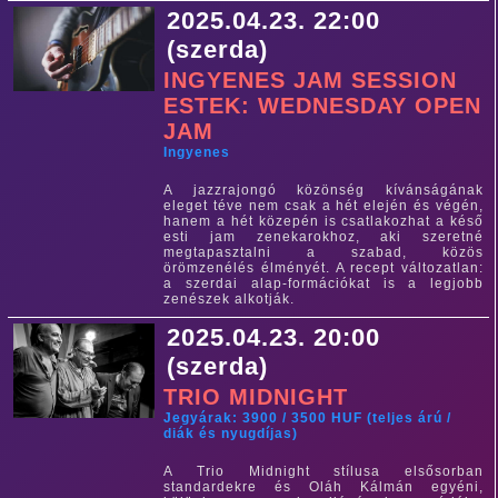
2025.04.23. 22:00
(szerda)
INGYENES JAM SESSION
ESTEK: WEDNESDAY OPEN
JAM
Ingyenes
A jazzrajongó közönség kívánságának
eleget téve nem csak a hét elején és végén,
hanem a hét közepén is csatlakozhat a késő
esti jam zenekarokhoz, aki szeretné
megtapasztalni a szabad, közös
örömzenélés élményét. A recept változatlan:
a szerdai alap-formációkat is a legjobb
zenészek alkotják.
2025.04.23. 20:00
(szerda)
TRIO MIDNIGHT
Jegyárak: 3900 / 3500 HUF (teljes árú /
diák és nyugdíjas)
A Trio Midnight stílusa elsősorban
standardekre és Oláh Kálmán egyéni,