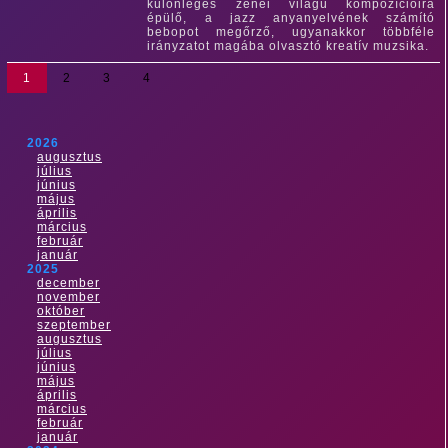
különleges zenei világú kompozícióira
épülő, a jazz anyanyelvének számító
bebopot megőrző, ugyanakkor többféle
irányzatot magába olvasztó kreatív muzsika.
1
2
3
4
2026
augusztus
július
június
május
április
március
február
január
2025
december
november
október
szeptember
augusztus
július
június
május
április
március
február
január