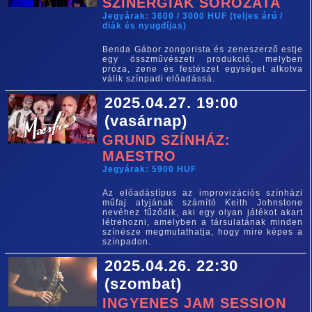
SZINERGIÁK SOROZATA
Jegyárak: 3600 / 3000 HUF (teljes árú /
diák és nyugdíjas)
Benda Gábor zongorista és zeneszerző estje
egy összművészeti produkció, melyben
próza, zene és festészet egységet alkotva
válik színpadi előadássá.
2025.04.27. 19:00
(vasárnap)
GRUND SZÍNHÁZ:
MAESTRO
Jegyárak: 5900 HUF
Az előadástípus az improvizációs színházi
műfaj atyjának számító Keith Johnstone
nevéhez fűződik, aki egy olyan játékot akart
létrehozni, amelyben a társulatának minden
színésze megmutathatja, hogy mire képes a
színpadon.
2025.04.26. 22:30
(szombat)
INGYENES JAM SESSION