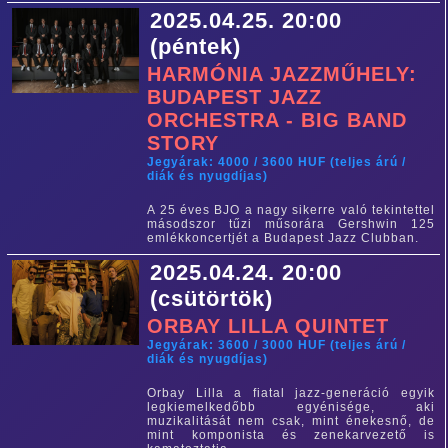
2025.04.25. 20:00
(péntek)
HARMÓNIA JAZZMŰHELY:
BUDAPEST JAZZ
ORCHESTRA - BIG BAND
STORY
Jegyárak: 4000 / 3600 HUF (teljes árú /
diák és nyugdíjas)
A 25 éves BJO a nagy sikerre való tekintettel
másodszor tűzi műsorára Gershwin 125
emlékkoncertjét a Budapest Jazz Clubban.
2025.04.24. 20:00
(csütörtök)
ORBAY LILLA QUINTET
Jegyárak: 3600 / 3000 HUF (teljes árú /
diák és nyugdíjas)
Orbay Lilla a fiatal jazz-generáció egyik
legkiemelkedőbb egyénisége, aki
muzikalitását nem csak, mint énekesnő, de
mint komponista és zenekarvezető is