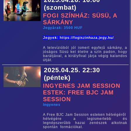
(szombat)
FOGI SZÍNHÁZ: SÜSÜ, A
SÁRKÁNY
Jegyárak: 3500 HUF
Jegyek: https://fogiszinhaza.jegy.hu/
A televízióból jól ismert egyfejû sárkány, a
jóságos Süsü kel életre a szín padon, hogy
barátjával, a királyfival járja végig kalandos
útját.
2025.04.25. 22:30
(péntek)
INGYENES JAM SESSION
ESTEK: FREE BJC JAM
SESSION
Ingyenes
A Free BJC Jam Session esteken hétvégéről
hétvégére a legismertebb és
legnépszerűbb hazai zenészek alkotnak
spontán formációkat.