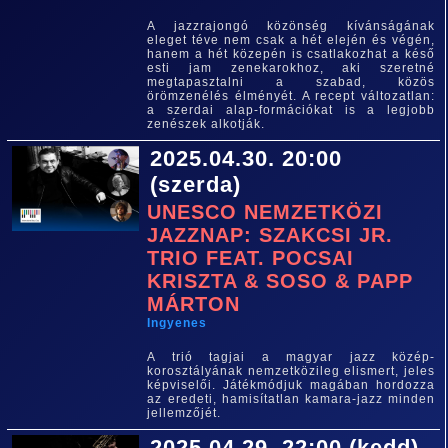
A jazzrajongó közönség kívánságának
eleget téve nem csak a hét elején és végén,
hanem a hét közepén is csatlakozhat a késő
esti jam zenekarokhoz, aki szeretné
megtapasztalni a szabad, közös
örömzenélés élményét. A recept változatlan:
a szerdai alap-formációkat is a legjobb
zenészek alkotják.
2025.04.30. 20:00
(szerda)
UNESCO NEMZETKÖZI
JAZZNAP: SZAKCSI JR.
TRIO FEAT. POCSAI
KRISZTA & SOSO & PAPP
MÁRTON
Ingyenes
A trió tagjai a magyar jazz közép-
korosztályának nemzetközileg elismert, jeles
képviselői. Játékmódjuk magában hordozza
az eredeti, hamisítatlan kamara-jazz minden
jellemzőjét.
2025.04.29. 22:00 (kedd)