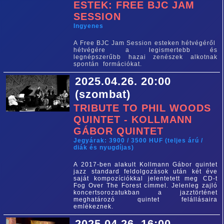
ESTEK: FREE BJC JAM
SESSION
Ingyenes
A Free BJC Jam Session esteken hétvégéről
hétvégére a legismertebb és
legnépszerűbb hazai zenészek alkotnak
spontán formációkat.
2025.04.26. 20:00
(szombat)
TRIBUTE TO PHIL WOODS
QUINTET - KOLLMANN
GÁBOR QUINTET
Jegyárak: 3900 / 3500 HUF (teljes árú /
diák és nyugdíjas)
A 2017-ben alakult Kollmann Gábor quintet 
jazz standard feldolgozások után két éve 
saját kompozíciókkal jelentetett meg CD-t 
Fog Over The Forest címmel. Jelenleg zajló 
koncertsorozatukban a jazztörténet 
meghatározó quintet felállásaira 
emlékeznek.
2025.04.26. 16:00