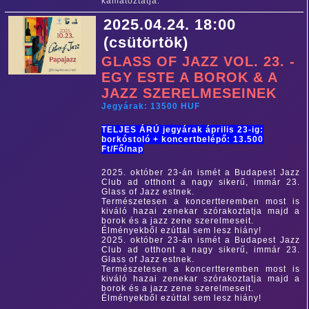
kamatoztatja.
2025.04.24. 18:00
(csütörtök)
GLASS OF JAZZ VOL. 23. -
EGY ESTE A BOROK & A
JAZZ SZERELMESEINEK
Jegyárak: 13500 HUF
TELJES ÁRÚ jegyárak április 23-ig:
borkóstoló + koncertbelépő: 13.500
Ft/Fő/nap
2025. október 23-án ismét a Budapest Jazz
Club ad otthont a nagy sikerű, immár 23.
Glass of Jazz estnek.
Természetesen a koncertteremben most is
kiváló hazai zenekar szórakoztatja majd a
borok és a jazz zene szerelmeseit.
Élményekből ezúttal sem lesz hiány!
2025. október 23-án ismét a Budapest Jazz
Club ad otthont a nagy sikerű, immár 23.
Glass of Jazz estnek.
Természetesen a koncertteremben most is
kiváló hazai zenekar szórakoztatja majd a
borok és a jazz zene szerelmeseit.
Élményekből ezúttal sem lesz hiány!